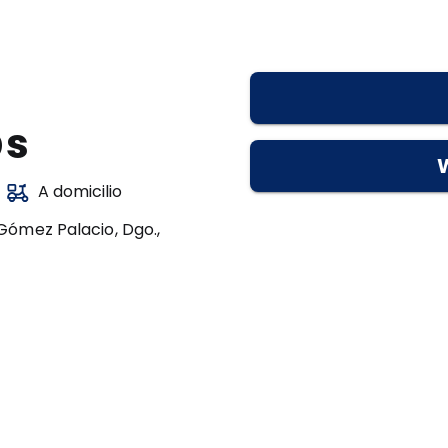
@s
A domicilio
Gómez Palacio, Dgo.,